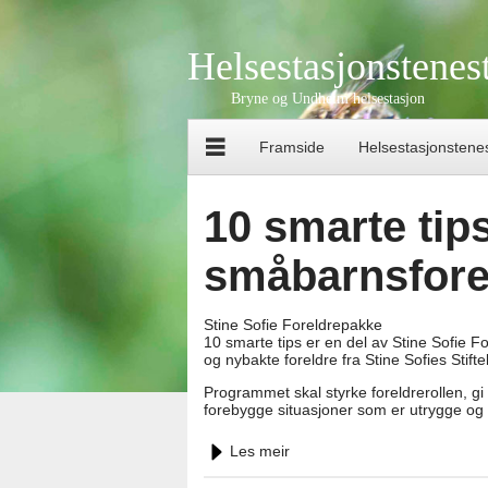
Helsestasjonstene
Bryne og Undheim helsestasjon
Framside
Helsestasjonstene
10 smarte tips 
småbarnsfore
Stine Sofie Foreldrepakke
10 smarte tips er en del av Stine Sofie F
og nybakte foreldre fra Stine Sofies Stifte
Programmet skal styrke foreldrerollen, gi
forebygge situasjoner som er utrygge og f
Les meir