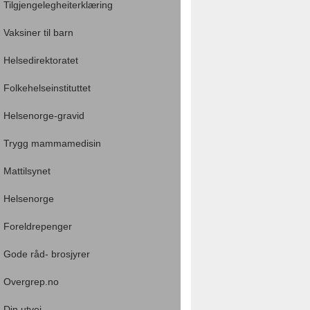
Tilgjengelegheiterklæring
Vaksiner til barn
Helsedirektoratet
Folkehelseinstituttet
Helsenorge-gravid
Trygg mammamedisin
Mattilsynet
Helsenorge
Foreldrepenger
Gode råd- brosjyrer
Overgrep.no
Din utvei