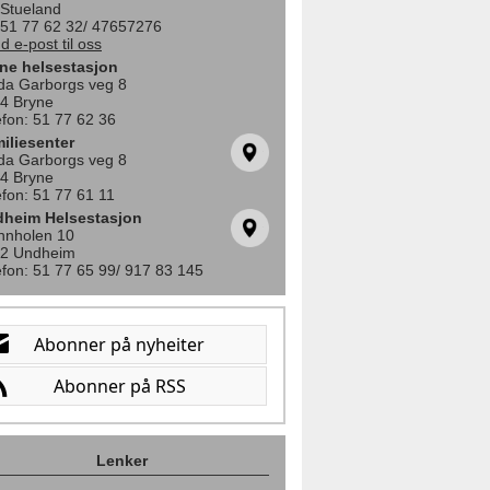
i Stueland
. 51 77 62 32/ 47657276
d e-post til oss
ne helsestasjon
da Garborgs veg 8
4 Bryne
efon: 51 77 62 36
iliesenter
da Garborgs veg 8
4 Bryne
efon: 51 77 61 11
heim Helsestasjon
nnholen 10
2 Undheim
efon: 51 77 65 99/ 917 83 145
Lenker