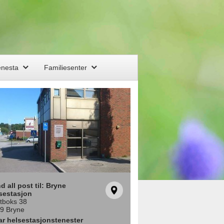
enesta
Familiesenter
d all post til: Bryne
sestasjon
tboks 38
9 Bryne
ar helsestasjonstenester