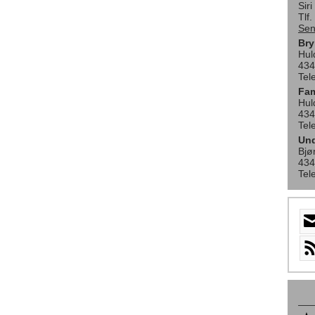
Sir
Tlf
Sen
Bry
Hul
434
Tel
Fam
Hul
434
Tel
Und
Bjø
434
Tel