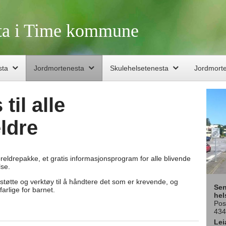
sta i Time kommune
sta
Jordmortenesta
Skulehelsetenesta
Jordmort
til alle
ldre
oreldrepakke, et gratis informasjonsprogram for alle blivende
lse.
 støtte og verktøy til å håndtere det som er krevende, og
Sen
arlige for barnet.
hel
Pos
434
Lei