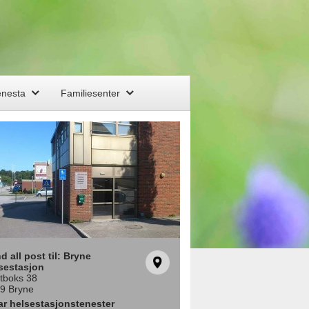
enesta
Familiesenter
d all post til: Bryne
sestasjon
tboks 38
9 Bryne
ar helsestasjonstenester