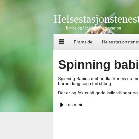
Helsestasjonstene
Bryne og Undheim helsestasjon
Framside
Helsestasjonstene
Spinning bab
Spinning Babies omhandlar korleis du me
barnet legg seg i feil stilling.
Det er og fokus på gode kvilestillingar o
Les meir