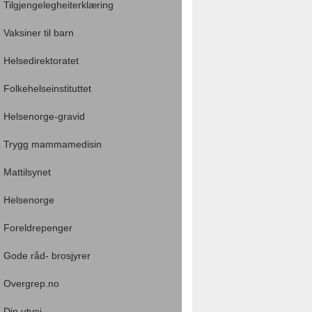
Tilgjengelegheiterklæring
Vaksiner til barn
Helsedirektoratet
Folkehelseinstituttet
Helsenorge-gravid
Trygg mammamedisin
Mattilsynet
Helsenorge
Foreldrepenger
Gode råd- brosjyrer
Overgrep.no
Din utvei