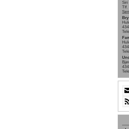
Sir
Tlf
Sen
Bry
Hul
434
Tel
Fam
Hul
434
Tel
Und
Bjø
434
Tel