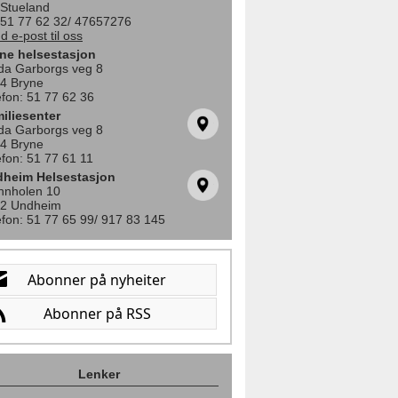
i Stueland
. 51 77 62 32/ 47657276
d e-post til oss
ne helsestasjon
da Garborgs veg 8
4 Bryne
efon: 51 77 62 36
iliesenter
da Garborgs veg 8
4 Bryne
efon: 51 77 61 11
heim Helsestasjon
nnholen 10
2 Undheim
efon: 51 77 65 99/ 917 83 145
Lenker