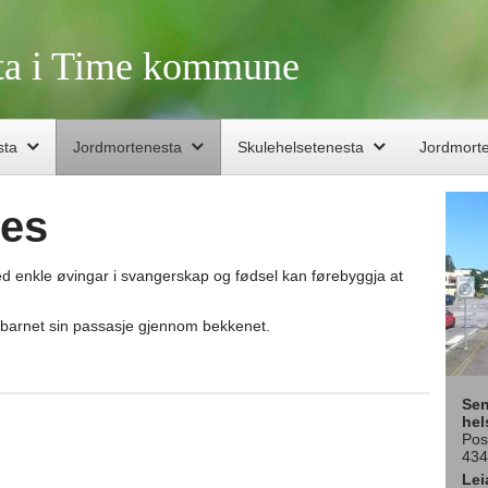
sta i Time kommune
sta
Jordmortenesta
Skulehelsetenesta
Jordmort
ies
d enkle øvingar i svangerskap og fødsel kan førebyggja at
g barnet sin passasje gjennom bekkenet.
Sen
hel
Pos
434
Lei