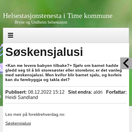
Helsestasjonstenesta i Time kommune
Bryne og Undheim helsestasjon
Søskensjalusi
«Kan me levera babyen tilbake?» Sjølv om barnet hadde
gledd seg til å bli storesøster eller storebror, er det vanleg
med søskensjalusi. Men kvifor blir barnet sjalu, og korleis
kan du førebyggja og takla det?
Publisert:
08.12.2022 15:12
Sist endra:
aldri
Forfattar:
Heidi Sandland
Les meir på foreldrehverdag.no:
Søskensjalusi