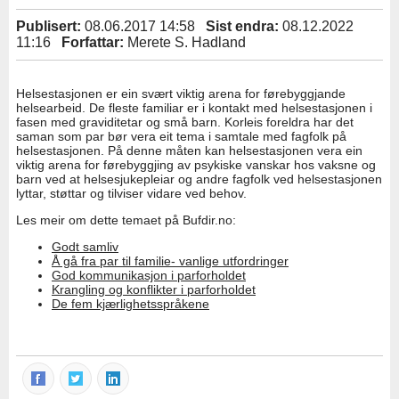
Publisert:
08.06.2017 14:58
Sist endra:
08.12.2022
11:16
Forfattar:
Merete S. Hadland
Helsestasjonen er ein svært viktig arena for førebyggjande
helsearbeid. De fleste familiar er i kontakt med helsestasjonen i
fasen med graviditetar og små barn. Korleis foreldra har det
saman som par bør vera eit tema i samtale med fagfolk på
helsestasjonen. På denne måten kan helsestasjonen vera ein
viktig arena for førebyggjing av psykiske vanskar hos vaksne og
barn ved at helsesjukepleiar og andre fagfolk ved helsestasjonen
lyttar, støttar og tilviser vidare ved behov.
Les meir om dette temaet på Bufdir.no:
Godt samliv
Å gå fra par til familie- vanlige utfordringer
God kommunikasjon i parforholdet
Krangling og konflikter i parforholdet
De fem kjærlighetsspråkene