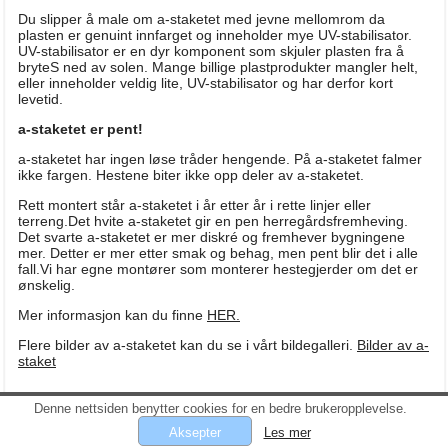
Du slipper å male om a-staketet med jevne mellomrom da
plasten er genuint innfarget og inneholder mye UV-stabilisator.
UV-stabilisator er en dyr komponent som skjuler plasten fra å
bryteS ned av solen. Mange billige plastprodukter mangler helt,
eller inneholder veldig lite, UV-stabilisator og har derfor kort
levetid.
a-staketet er pent!
a-staketet har ingen løse tråder hengende. På a-staketet falmer
ikke fargen. Hestene biter ikke opp deler av a-staketet.
Rett montert står a-staketet i år etter år i rette linjer eller
terreng.Det hvite a-staketet gir en pen herregårdsfremheving.
Det svarte a-staketet er mer diskré og fremhever bygningene
mer. Detter er mer etter smak og behag, men pent blir det i alle
fall.Vi har egne montører som monterer hestegjerder om det er
ønskelig.
Mer informasjon kan du finne
HER.
Flere bilder av a-staketet kan du se i vårt bildegalleri.
Bilder av a-
staket
Denne nettsiden benytter cookies for en bedre brukeropplevelse.
Personvern og informasjonskapsler
- © Nyweb AS 2026
Les mer